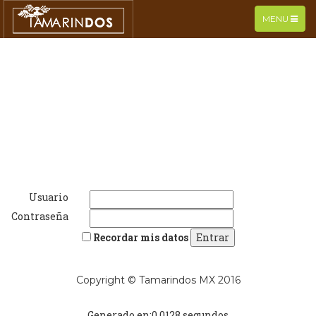
TOGGLE
MENU
NAVIGATIO
Usuario
Contraseña
Recordar mis datos
Copyright © Tamarindos MX 2016
Generado en:0.0128 segundos